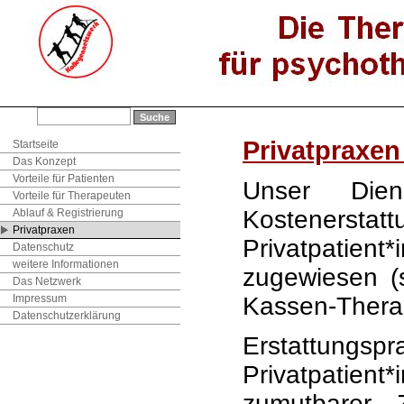
Privatpraxe
Startseite
Das Konzept
Vorteile für Patienten
Unser Die
Vorteile für Therapeuten
Kostenerstat
Ablauf & Registrierung
Privatpraxen
Privatpatie
Datenschutz
weitere Informationen
zugewiesen (
Das Netzwerk
Impressum
Kassen-Therap
Datenschutzerklärung
Erstattun
Privatpatient
zumutbarer 